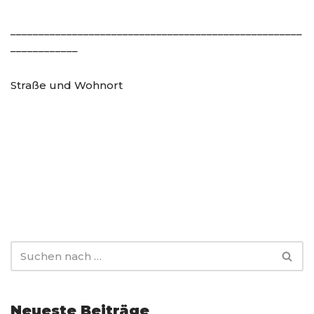
____________________________________________________
____________
Straße und Wohnort
Neueste Beiträge