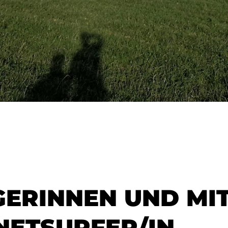
GERINNEN UND MI
NETSURFER/IN,