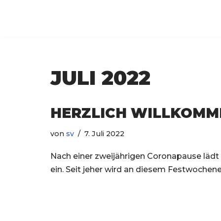
Luxem
Zum
Inhalt
springen
JULI 2022
HERZLICH WILLKOMME
von
sv
7. Juli 2022
Nach einer zweijährigen Coronapause läd
ein. Seit jeher wird an diesem Festwoche