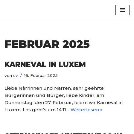
Luxem
Zum
Inhalt
springen
FEBRUAR 2025
KARNEVAL IN LUXEM
von
sv
16. Februar 2025
Liebe Närrinnen und Narren, sehr geehrte
Bürgerinnen und Bürger, liebe Kinder, am
Donnerstag, den 27. Februar, feiern wir Karneval in
Luxem. Los geht’s um 14:11…
Weiterlesen »