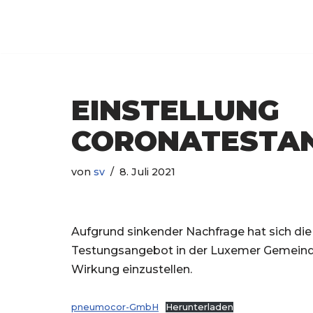
Luxem
Zum
Inhalt
springen
EINSTELLUNG
CORONATESTA
von
sv
8. Juli 2021
Aufgrund sinkender Nachfrage hat sich d
Testungsangebot in der Luxemer Gemeindeh
Wirkung einzustellen.
pneumocor-GmbH
Herunterladen