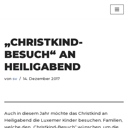
Luxem
Zum
Inhalt
springen
„CHRISTKIND-
BESUCH“ AN
HEILIGABEND
von
sv
14. Dezember 2017
Auch in diesem Jahr möchte das Christkind an
Heiligabend die Luxemer Kinder besuchen. Familien,
welche den „Christkind-Besuch“ wünschen, um die