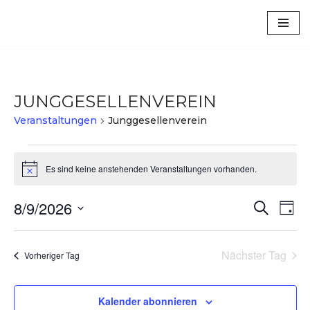
Luxem
Zum
Inhalt
springen
JUNGGESELLENVEREIN
Veranstaltungen
Junggesellenverein
Es sind keine anstehenden Veranstaltungen vorhanden.
Hinweis
8/9/2026
VERA
VE
Suche
Tag
Datum
AN
SUCH
wählen.
NA
Nächster Tag
UND
Vorheriger Tag
ANSIC
Kalender abonnieren
NAVI