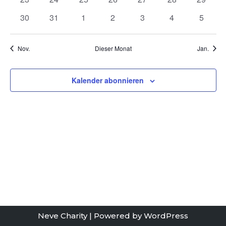
Veranstaltungen
Veranstaltungen
Veranstaltungen
Veranstaltungen
Veranstaltungen
Veranstaltungen
Veranst
0
0
0
0
0
0
0
30
31
1
2
3
4
5
Veranstaltungen
Veranstaltungen
Veranstaltungen
Veranstaltungen
Veranstaltungen
Veranstaltunge
Veranst
Nov.
Dieser Monat
Jan.
Kalender abonnieren
Neve Charity
| Powered by
WordPress