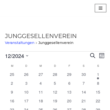
Luxem
Zum
Inhalt
springen
JUNGGESELLENVEREIN
Veranstaltungen
Junggesellenverein
12/2024
VERA
VE
Suche
Mona
Datum
AN
SUCH
KALENDER
M
D
M
D
F
S
S
wählen.
NA
UND
0
0
0
0
0
0
1
25
26
27
28
29
30
1
VON
Veranstaltungen
Veranstaltungen
Veranstaltungen
Veranstaltungen
Veranstaltungen
Veranstaltungen
Veranst
ANSIC
0
0
0
0
0
0
0
2
3
4
5
6
7
8
VERANSTALTUNGEN
Veranstaltungen
Veranstaltungen
Veranstaltungen
Veranstaltungen
Veranstaltungen
Veranstaltunge
Veranst
NAVI
0
0
0
0
0
0
0
9
10
11
12
13
14
15
Veranstaltungen
Veranstaltungen
Veranstaltungen
Veranstaltungen
Veranstaltungen
Veranstaltungen
Veranst
0
0
0
0
0
0
0
16
17
18
19
20
21
22
Veranstaltungen
Veranstaltungen
Veranstaltungen
Veranstaltungen
Veranstaltungen
Veranstaltungen
Veranst
0
0
0
0
0
0
0
23
24
25
26
27
28
29