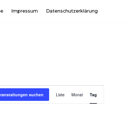
be
Impressum
Datenschutzerklärung
VERANSTAL
eranstaltungen suchen
Liste
Monat
Tag
ANSICHTEN-
NAVIGATION