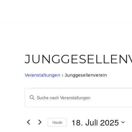
Luxem
Zum
Inhalt
springen
JUNGGESELLEN
Veranstaltungen
Junggesellenverein
VERANSTALTUNGEN
Bitte
SUCHE
Schlüsselwort
eingeben.
UND
18. Juli 2025
Suche
Heute
ANSICHTEN,
nach
Datum