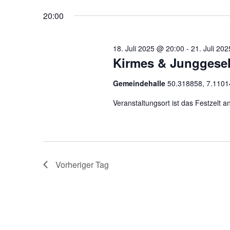
NAVIGATION
Veranstaltungen
wählen.
20:00
Schlüsselwort.
18. Juli 2025 @ 20:00
-
21. Juli 20
Kirmes & Junggesel
Gemeindehalle
50.318858, 7.1101
Veranstaltungsort ist das Festzelt 
Vorheriger Tag