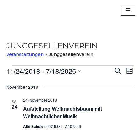
Luxem
Zum
Inhalt
springen
JUNGGESELLENVEREIN
Veranstaltungen
Junggesellenverein
11/24/2018
 - 
7/18/2025
VERA
VE
Suche
Liste
Datum
AN
SUCH
wählen.
November 2018
NA
UND
24. November 2018
SA.
ANSIC
24
Aufstellung Weihnachtsbaum mit
NAVI
Weihnachtlicher Musik
Alte Schule
50.319885, 7.107266