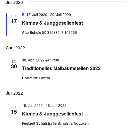
Juli 2020
H
17. Juli 2020
-
20. Juli 2020
FR.
e
17
Kirmes & Junggesellenfest
r
v
Alte Schule
50.319885, 7.107266
o
r
g
April 2022
e
h
o
30. April 2022 @ 17:30
SA.
b
30
e
Traditionelles Maibaumstellen 2022
n
Dorfmitte
Luxem
Juli 2022
15. Juli 2022
-
18. Juli 2022
FR.
15
Kirmes & Junggesellenfest
Festzelt Schulstraße
Schulstraße, Luxem